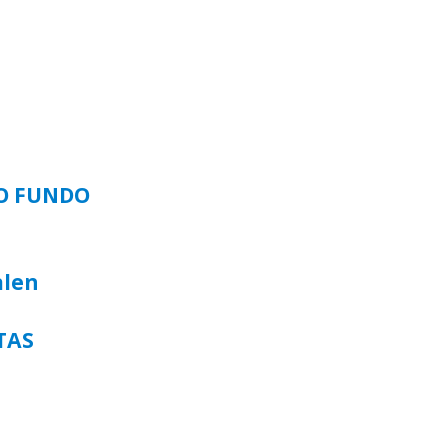
SO FUNDO
alen
TAS