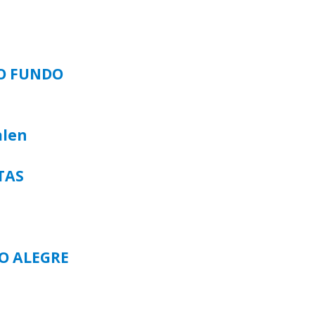
SO FUNDO
alen
TAS
TO ALEGRE