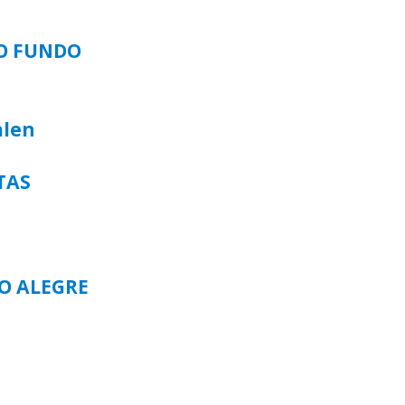
SO FUNDO
alen
TAS
TO ALEGRE