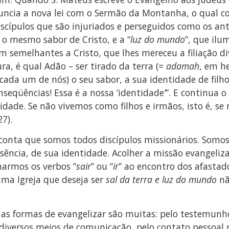
uncia a nova lei com o Sermão da Montanha, o qual 
scípulos que são injuriados e perseguidos como os anti
 o mesmo sabor de Cristo, e a “
luz do mundo
”, que ilu
nam semelhantes a Cristo, que lhes mereceu a filiação d
a, é qual Adão – ser tirado da terra (=
adamah
, em he
o, cada um de nós) o seu sabor, a sua identidade de fil
nseqüências! Essa é a nossa ‘identidade
’
”. E continua 
idade. Se não vivemos como filhos e irmãos, isto é, se
27).
conta que somos todos discípulos missionários. Somo
ssência, de sua identidade. Acolher a missão evangeliz
marmos os verbos “
sair
” ou “
ir
” ao encontro dos afastado
 uma Igreja que deseja ser
sal da terra e luz do mundo
nã
as formas de evangelizar são muitas: pelo testemunho 
s diversos meios de comunicação, pelo contato pessoal