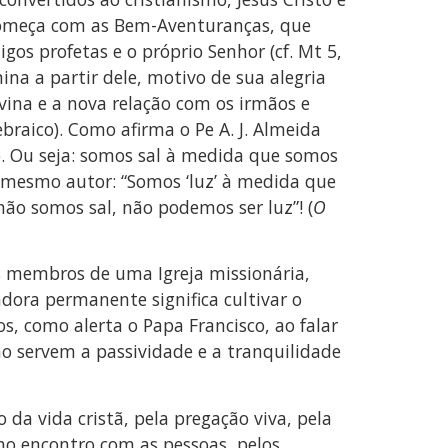
começa com as Bem-Aventuranças, que
gos profetas e o próprio Senhor (cf. Mt 5,
mina a partir dele, motivo de sua alegria
ivina e a nova relação com os irmãos e
braico). Como afirma o Pe A. J. Almeida
ho. Ou seja: somos sal à medida que somos
o mesmo autor: “Somos ‘luz’ à medida que
 não somos sal, não podemos ser luz”! (
O
s membros de uma Igreja missionária,
adora permanente significa cultivar o
s, como alerta o Papa Francisco, ao falar
o servem a passividade e a tranquilidade
da vida cristã, pela pregação viva, pela
 no encontro com as pessoas, pelos