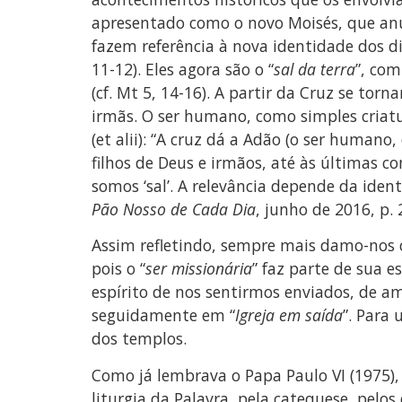
apresentado como o novo Moisés, que an
fazem referência à nova identidade dos di
11-12). Eles agora são o “
sal da terra
”, com
(cf. Mt 5, 14-16). A partir da Cruz se tor
irmãs. O ser humano, como simples criatur
(et alii): “A cruz dá a Adão (o ser human
filhos de Deus e irmãos, até às últimas co
somos ‘sal’. A relevância depende da ident
Pão Nosso de Cada Dia
, junho de 2016, p. 
Assim refletindo, sempre mais damo-nos 
pois o “
ser missionária
” faz parte de sua e
espírito de nos sentirmos enviados, de a
seguidamente em “
Igreja em saída
”. Para
dos templos.
Como já lembrava o Papa Paulo VI (1975), 
liturgia da Palavra, pela catequese, pelo