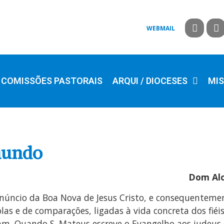
WEBMAIL
COMISSÕES PASTORAIS
ARQUI / DIOCESES
MIS
 mundo
Dom Aloí
núncio da Boa Nova de Jesus Cristo, e consequenteme
olas e de comparações, ligadas à vida concreta dos fi
am. Quando S. Mateus escreve o Evangelho aos judeus co