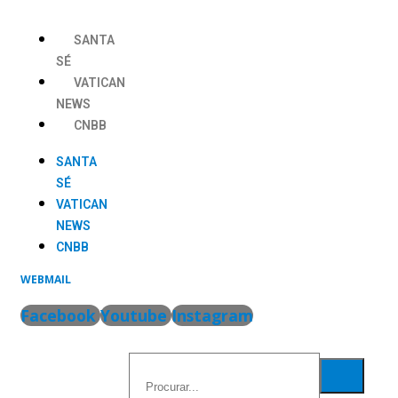
Ir
para
SANTA
o
SÉ
conteúdo
VATICAN
NEWS
CNBB
SANTA
SÉ
VATICAN
NEWS
CNBB
WEBMAIL
Facebook
Youtube
Instagram