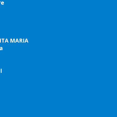
re
NTA MARIA
a
l