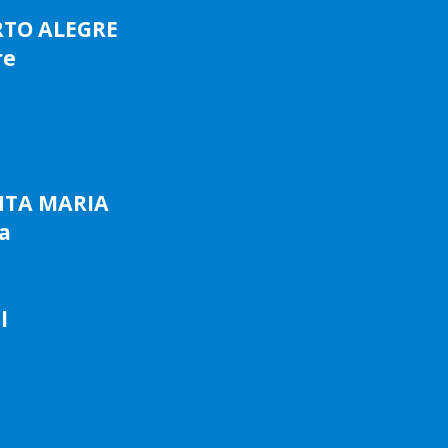
RTO ALEGRE
re
NTA MARIA
a
l