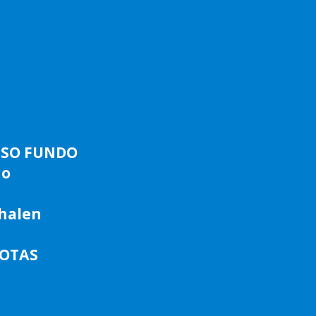
ASSO FUNDO
do
phalen
LOTAS