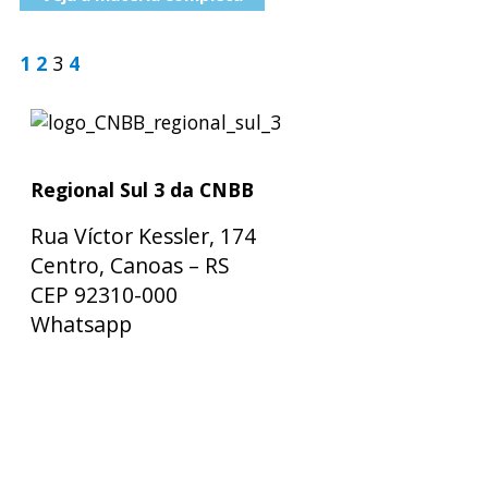
1
2
3
4
Regional Sul 3 da CNBB
Rua Víctor Kessler, 174
Centro, Canoas – RS
CEP 92310-000
Whatsapp
(51) 9 9931-1360
secretaria@cnbbsul3.org.br