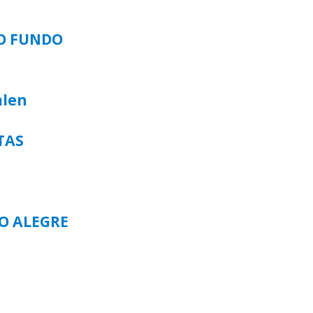
SO FUNDO
alen
TAS
TO ALEGRE