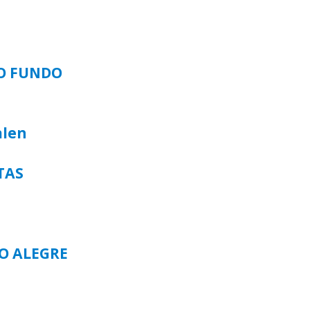
SO FUNDO
alen
TAS
TO ALEGRE