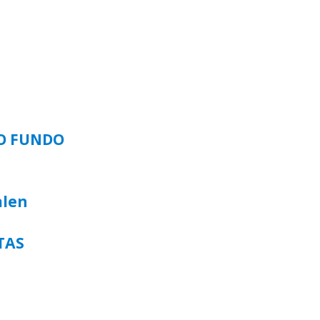
SO FUNDO
alen
TAS