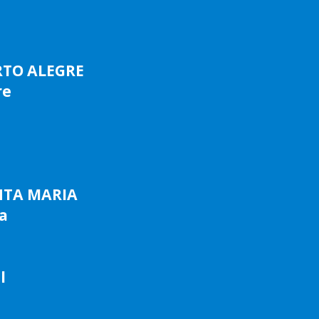
RTO ALEGRE
re
NTA MARIA
a
l