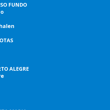
ASSO FUNDO
do
phalen
LOTAS
RTO ALEGRE
re