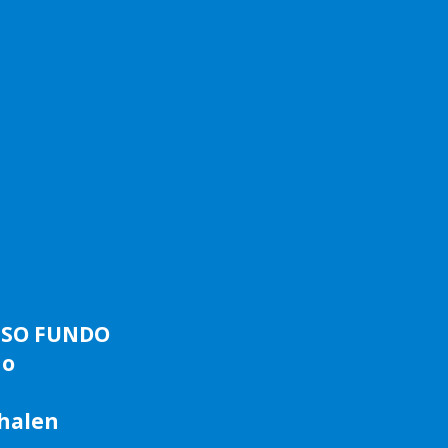
ASSO FUNDO
do
phalen