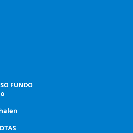
ASSO FUNDO
do
phalen
LOTAS