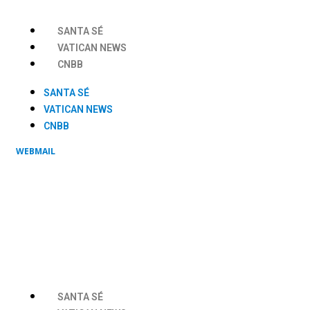
Ir
para
SANTA SÉ
o
VATICAN NEWS
conteúdo
CNBB
SANTA SÉ
VATICAN NEWS
CNBB
WEBMAIL
SANTA SÉ