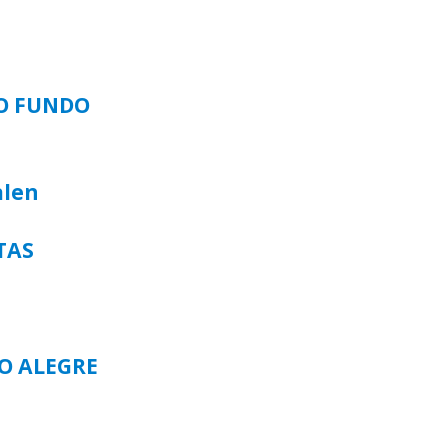
SO FUNDO
alen
TAS
TO ALEGRE