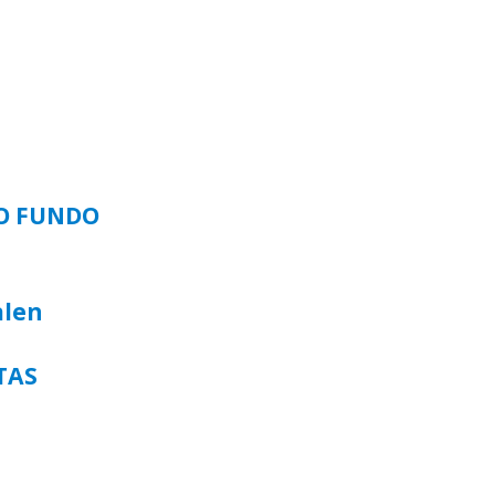
SO FUNDO
alen
TAS