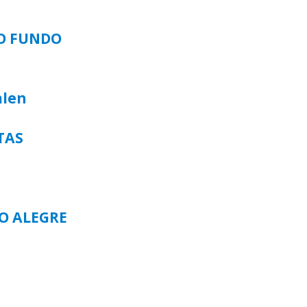
SO FUNDO
alen
TAS
TO ALEGRE