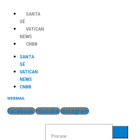
Ir
para
SANTA
o
SÉ
conteúdo
VATICAN
NEWS
CNBB
SANTA
SÉ
VATICAN
NEWS
CNBB
WEBMAIL
Facebook
Youtube
Instagram