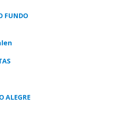
SO FUNDO
alen
TAS
TO ALEGRE