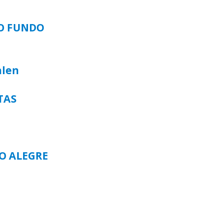
SO FUNDO
alen
TAS
TO ALEGRE