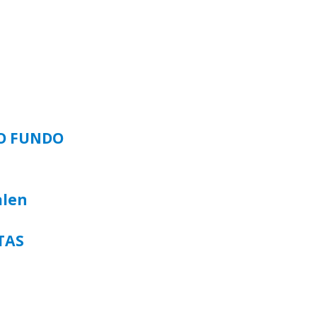
SO FUNDO
alen
TAS