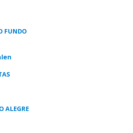
SO FUNDO
alen
TAS
TO ALEGRE