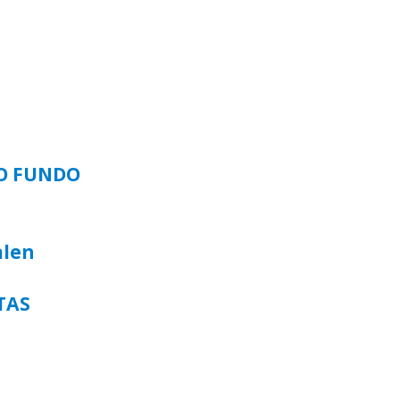
SO FUNDO
alen
TAS