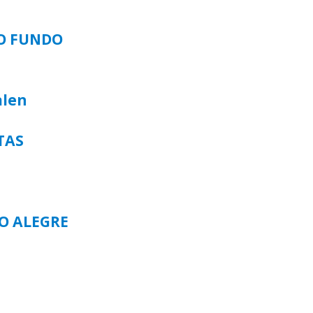
SO FUNDO
alen
TAS
TO ALEGRE