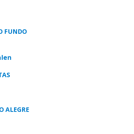
SO FUNDO
alen
TAS
TO ALEGRE