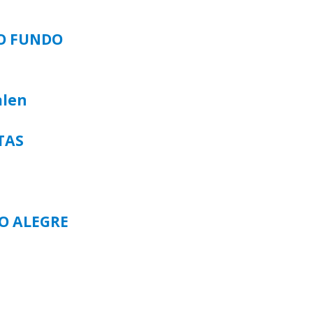
SO FUNDO
alen
TAS
TO ALEGRE