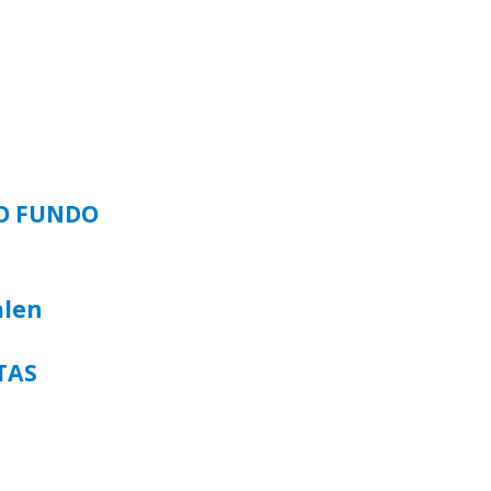
SO FUNDO
alen
TAS