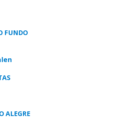
SO FUNDO
alen
TAS
TO ALEGRE