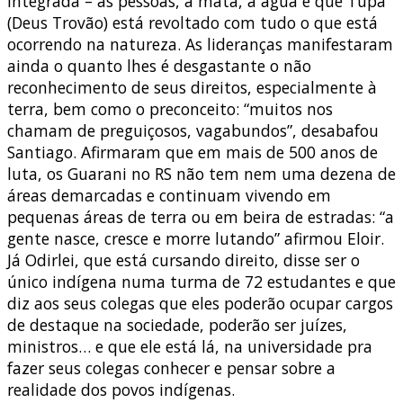
integrada – as pessoas, a mata, a água e que Tupã
(Deus Trovão) está revoltado com tudo o que está
ocorrendo na natureza. As lideranças manifestaram
ainda o quanto lhes é desgastante o não
reconhecimento de seus direitos, especialmente à
terra, bem como o preconceito: “muitos nos
chamam de preguiçosos, vagabundos”, desabafou
Santiago. Afirmaram que em mais de 500 anos de
luta, os Guarani no RS não tem nem uma dezena de
áreas demarcadas e continuam vivendo em
pequenas áreas de terra ou em beira de estradas: “a
gente nasce, cresce e morre lutando” afirmou Eloir.
Já Odirlei, que está cursando direito, disse ser o
único indígena numa turma de 72 estudantes e que
diz aos seus colegas que eles poderão ocupar cargos
de destaque na sociedade, poderão ser juízes,
ministros… e que ele está lá, na universidade pra
fazer seus colegas conhecer e pensar sobre a
realidade dos povos indígenas.