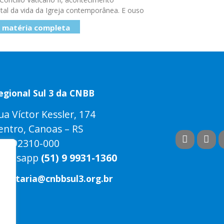
al da vida da Igreja contemporânea. E ouso
a matéria completa
egional Sul 3 da CNBB
ua Víctor Kessler, 174
entro, Canoas – RS
EP 92310-000
hatsapp
(51) 9 9931-1360
ecretaria@cnbbsul3.org.br