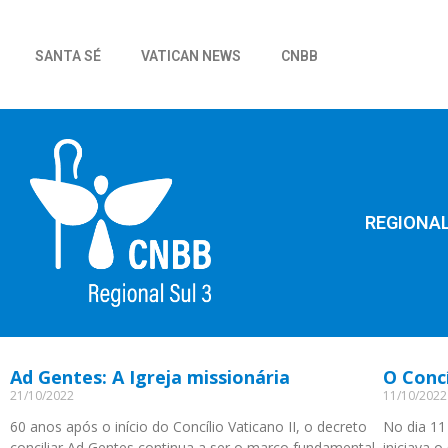
SANTA SÉ
VATICAN NEWS
CNBB
REGIONA
Ad Gentes: A Igreja missionária
O Conc
21/10/2022
11/10/2022
60 anos após o início do Concílio Vaticano II, o decreto
No dia 11
conciliar Ad Gentes continua a ser o marco fundamental
iniciava o