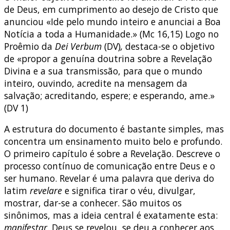
de Deus, em cumprimento ao desejo de Cristo que
anunciou «Ide pelo mundo inteiro e anunciai a Boa
Notícia a toda a Humanidade.» (Mc 16,15) Logo no
Proêmio da
Dei Verbum
(DV)
,
destaca-se o objetivo
de «propor a genuína doutrina sobre a Revelação
Divina e a sua transmissão, para que o mundo
inteiro, ouvindo, acredite na mensagem da
salvação; acreditando, espere; e esperando, ame.»
(DV 1)
A estrutura do documento é bastante simples, mas
concentra um ensinamento muito belo e profundo.
O primeiro capítulo é sobre a Revelação. Descreve o
processo contínuo de comunicação entre Deus e o
ser humano. Revelar é uma palavra que deriva do
latim
revelare
e significa tirar o véu, divulgar,
mostrar, dar-se a conhecer. São muitos os
sinônimos, mas a ideia central é exatamente esta:
manifestar
. Deus se revelou, se deu a conhecer aos