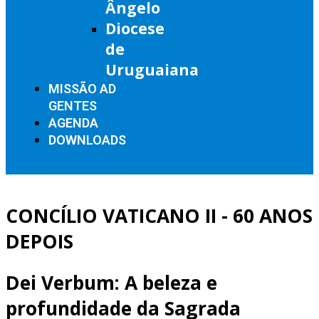
Ângelo
Diocese
de
Uruguaiana
MISSÃO AD
GENTES
AGENDA
DOWNLOADS
CONCÍLIO VATICANO II - 60 ANOS
DEPOIS
Dei Verbum: A beleza e
profundidade da Sagrada