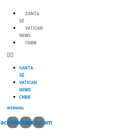
Ir
para
SANTA
o
SÉ
conteúdo
VATICAN
NEWS
CNBB
SANTA
SÉ
VATICAN
NEWS
CNBB
WEBMAIL
Facebook
Youtube
Instagram