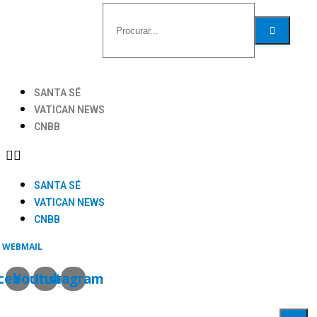
SANTA SÉ
VATICAN NEWS
CNBB
SANTA SÉ
VATICAN NEWS
CNBB
WEBMAIL
cebook
Youtube
Instagram