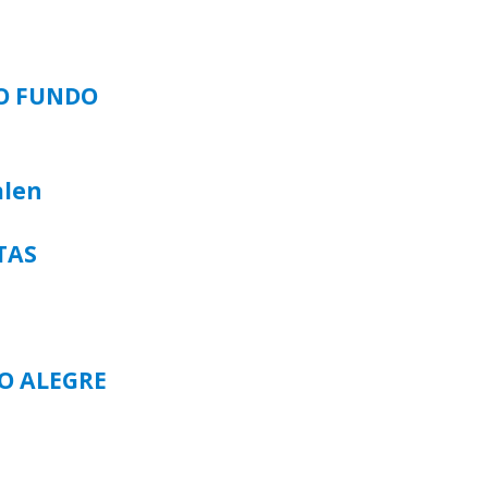
SO FUNDO
alen
TAS
TO ALEGRE