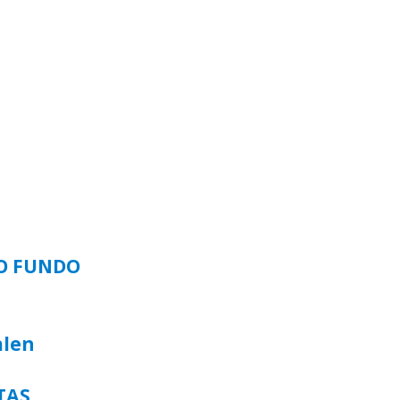
SO FUNDO
alen
TAS