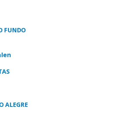
SO FUNDO
alen
TAS
TO ALEGRE