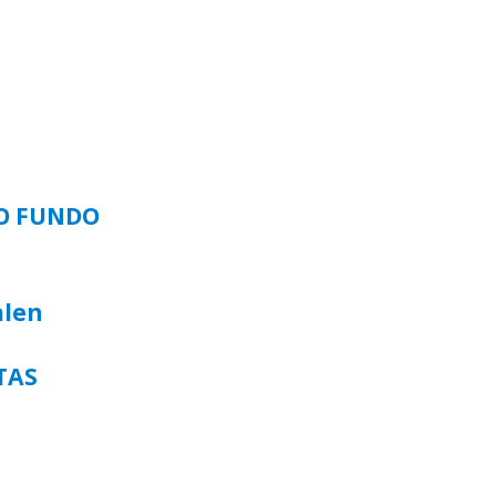
SO FUNDO
alen
TAS