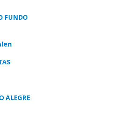
SO FUNDO
alen
TAS
TO ALEGRE