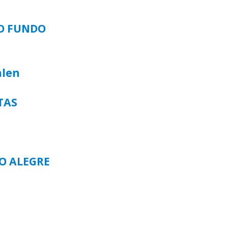
SO FUNDO
alen
TAS
TO ALEGRE