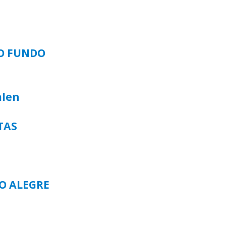
SO FUNDO
alen
TAS
TO ALEGRE