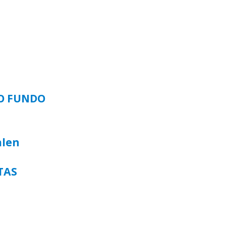
SO FUNDO
alen
TAS