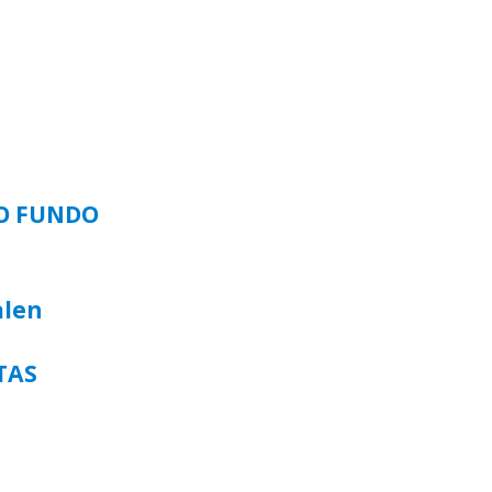
SO FUNDO
alen
TAS