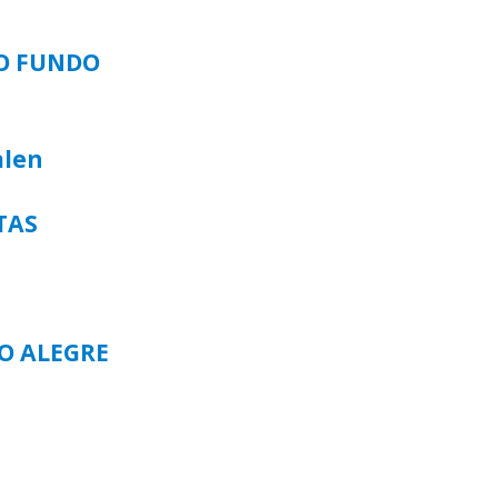
SO FUNDO
alen
TAS
TO ALEGRE