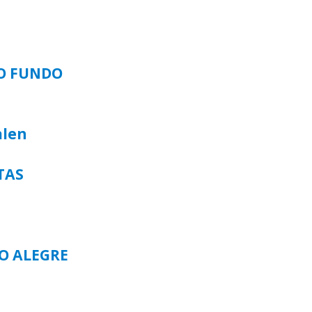
SO FUNDO
alen
TAS
TO ALEGRE