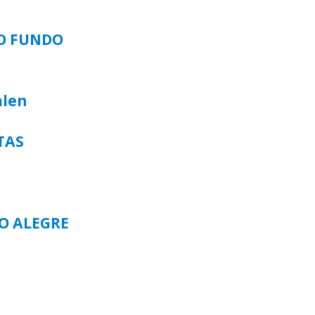
SO FUNDO
alen
TAS
TO ALEGRE