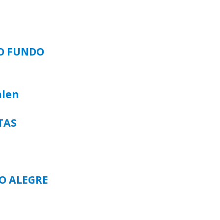
SO FUNDO
alen
TAS
TO ALEGRE