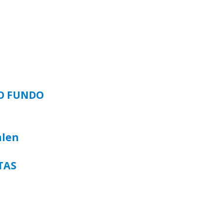
SO FUNDO
alen
TAS