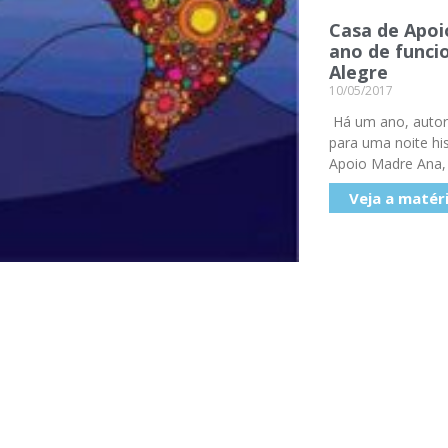
Casa de Apo
ano de func
Alegre
10/05/2017
Há um ano, autori
para uma noite hi
Apoio Madre Ana,
Veja a matér