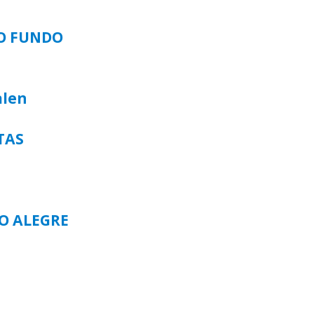
SO FUNDO
alen
TAS
TO ALEGRE