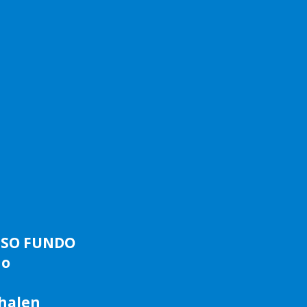
ASSO FUNDO
do
phalen