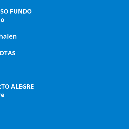
ASSO FUNDO
do
phalen
LOTAS
RTO ALEGRE
re