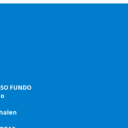
ASSO FUNDO
do
phalen