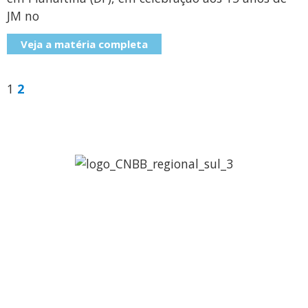
JM no
Veja a matéria completa
1
2
Regional Sul 3 da CNBB
Rua Víctor Kessler, 174
Centro, Canoas – RS
CEP 92310-000
Whatsapp
(51) 9 9931-1360