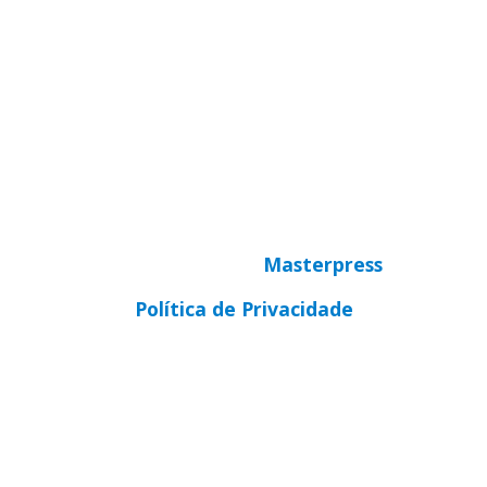
secretaria@cnbbsul3.org.br
© Copyright 2025 CNBB Sul 3
Desenvolvido por
Masterpress
Política de Privacidade