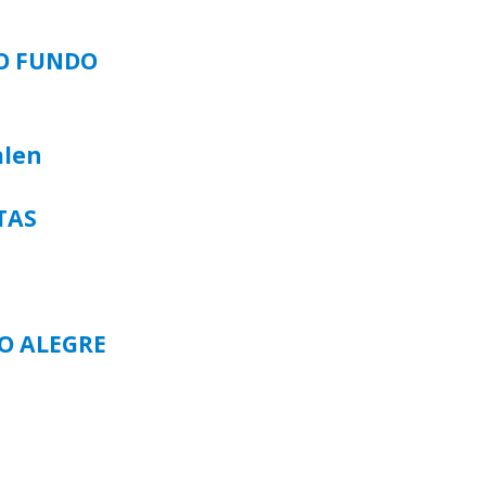
SO FUNDO
alen
TAS
TO ALEGRE