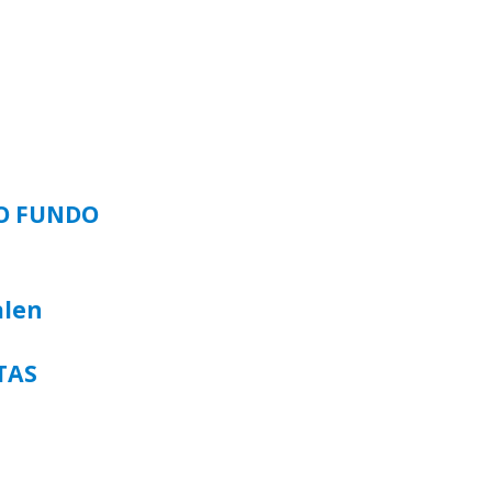
SO FUNDO
alen
TAS