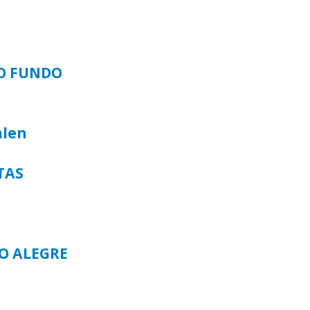
SO FUNDO
alen
TAS
TO ALEGRE